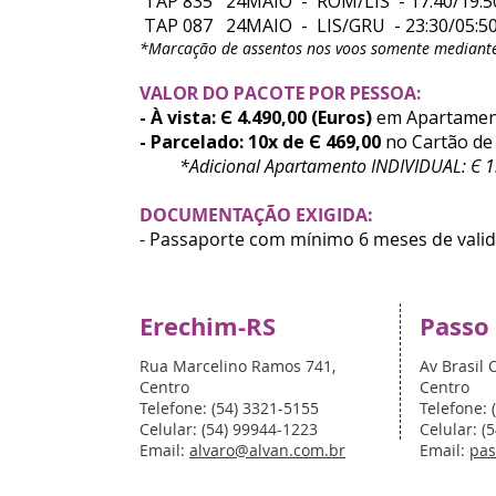
TAP 835 24MAIO - ROM/LIS - 17:40/19:
TAP 087 24MAIO - LIS/GRU - 23:30/05:5
*Marcação de assentos nos voos somente mediante
VALOR DO PACOTE POR PESSOA:
- À vista: Є 4.490,00 (Euros)
em Apartame
- Parcelado: 10x de Є 469,00
no Cartão de
*Adicional Apartamento INDIVIDUAL: Є 1.
DOCUMENTAÇÃO EXIGIDA:
- Passaporte com mínimo 6 meses de valid
Erechim-RS
Passo
Rua Marcelino Ramos 741,
Av Brasil 
Centro
Centro
Telefone: (54) 3321-5155
Telefone: 
Celular: (54) 99944-1223
Celular: (
Email:
alvaro@alvan.com.br
Email:
pas