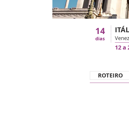
ITÁ
14
Venez
dias
12 a
ROTEIRO