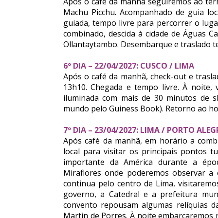
Após o café da manhã seguiremos ao term
Machu Picchu. Acompanhado de guia local
guiada, tempo livre para percorrer o luga
combinado, descida à cidade de Águas Ca
Ollantaytambo. Desembarque e traslado te
6º DIA – 22/04/2027: CUSCO / LIMA
Após o café da manhã, check-out e trasla
13h10. Chegada e tempo livre. À noite
iluminada com mais de 30 minutos de s
mundo pelo Guiness Book). Retorno ao hot
7º DIA – 23/04/2027: LIMA / PORTO ALEG
Após café da manhã, em horário a combi
local para visitar os principais pontos t
importante da América durante a época 
Miraflores onde poderemos observar a c
continua pelo centro de Lima, visitarem
governo, a Catedral e a prefeitura mun
convento repousam algumas relíquias d
Martin de Porres. À noite embarcaremos n