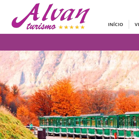
INÍCIO
V