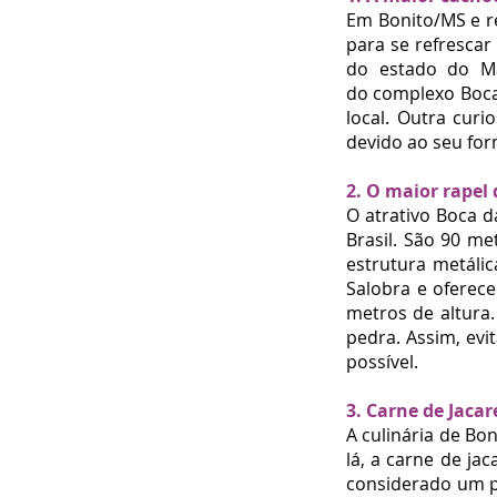
Em Bonito/MS e r
para se refrescar
do estado
do Ma
do
complexo Boc
local. Outra cur
devido ao seu fo
2. O maior rapel
O atrativo Boca d
Brasil. São 90 me
estrutura metálic
Salobra e oferec
metros de altura
pedra. Assim, evi
possível.
3. Carne de Jacar
A
culinária de Bo
lá, a carne de ja
considerado um pr