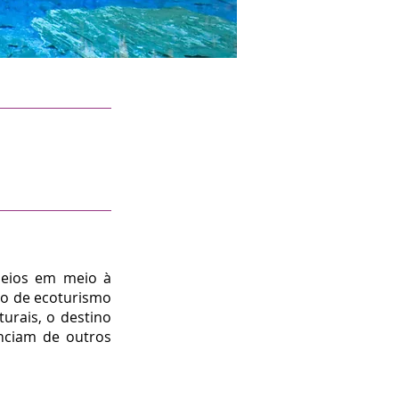
sseios em meio à
ino de ecoturismo
turais, o destino
nciam de outros