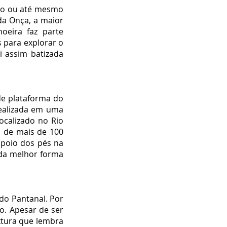
ção ou até mesmo
da Onça
, a
maior
oeira faz parte
s para explorar o
i assim batizada
de plataforma do
realizada em uma
ocalizado no Rio
s de mais de 100
apoio dos pés na
l da melhor forma
 do Pantanal. Por
o. Apesar de ser
xtura que lembra