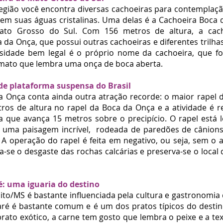
egião você encontra diversas cachoeiras para contempla
 em suas águas cristalinas. Uma delas é a
Cachoeira Boca 
to Grosso do Sul.
Com 156 metros de altura, a cach
a da Onça
, que possui outras cachoeiras e diferentes trilha
iosidade bem legal é o próprio nome da cachoeira, que fo
rmato que lembra uma onça de boca aberta.
 de plataforma suspensa do Brasil
a Onça conta ainda outra atração recorde: o maior rapel 
tros de altura no
rapel da Boca da Onça
e a atividade é 
a que avança 15 metros sobre o precipício. O rapel está l
e uma paisagem incrível, rodeada de paredões de cânion
.
A operação do rapel é feita em negativo, ou seja, sem o 
ta-se o desgaste das rochas calcárias e preserva-se o loca
é: uma iguaria do destino
nito/MS
é bastante influenciada pela cultura e gastronomia
caré é bastante comum e é um dos pratos típicos do destin
ato exótico, a carne tem gosto que lembra o peixe e a te