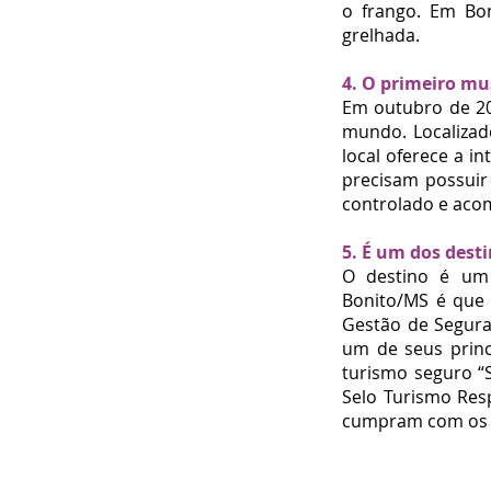
o frango. Em Bon
grelhada.
4. O primeiro m
Em outubro de 20
mundo. Localizad
local oferece a i
precisam possuir
controlado e aco
5. É um dos dest
O destino é u
Bonito/MS é que
Gestão de Segura
um de seus princ
turismo seguro “S
Selo Turismo Res
cumpram com os p