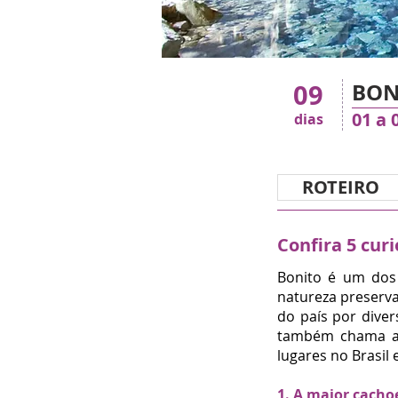
09
BON
01 a 
dias
ROTEIRO
Confira 5 cur
Bonito é um dos 
natureza preserva
do país por diver
também chama a a
lugares no Brasil
1. A maior cacho