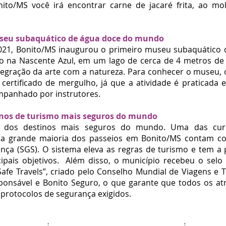
ito/MS você irá encontrar carne de jacaré frita, ao mo
useu subaquático de água doce do mundo
21, Bonito/MS inaugurou o primeiro museu subaquático 
o na Nascente Azul, em um lago de cerca de 4 metros de
ntegração da arte com a natureza.
Para conhecer o museu, o
 certificado de mergulho, já que a atividade é praticad
mpanhado por instrutores.
inos de turismo mais seguros do mundo
m dos
destinos mais seguros do mundo
. Uma das cur
 a grande maioria dos
passeios em Bonito/MS
contam co
nça (SGS). O sistema eleva as regras de turismo e tem 
ipais objetivos.
Além disso, o município recebeu o selo 
afe Travels”, criado pelo Conselho Mundial de Viagens e 
ponsável e Bonito Seguro, o que garante que todos os atr
rotocolos de segurança exigidos.