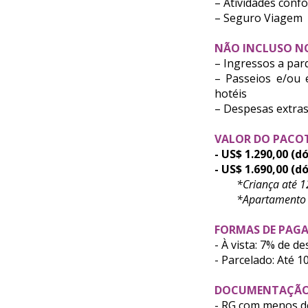
– Atividades con
– Seguro Viagem
NÃO INCLUSO N
– Ingressos a par
– Passeios e/ou 
hotéis
– Despesas extra
VALOR DO PACOT
- US$ 1.290,00 (d
- US$ 1.690,00 (d
*Criança até 1
*Apartamento Tri
FORMAS DE PAG
- À vista: 7% de d
- Parcelado: Até 1
DOCUMENTAÇÃO 
-
RG
com menos de