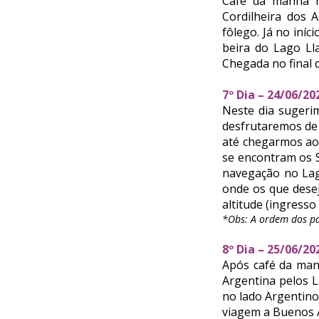
Café da manhã n
Cordilheira dos 
fôlego. Já no iní
beira do Lago Ll
Chegada no final d
7º Dia – 24/06
Neste dia sugeri
desfrutaremos de 
até chegarmos ao 
se encontram os 
navegação no Lag
onde os que desej
altitude (ingresso 
*Obs: A ordem dos pa
8º Dia – 25/06/2
Após café da manh
Argentina pelos 
no lado Argentino
viagem a Buenos A