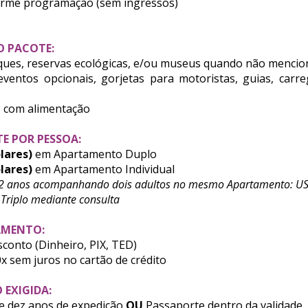
forme programação (sem ingressos)
O PACOTE:
ques, reservas ecológicas, e/ou museus quando não mencio
eventos opcionais, gorjetas para motoristas, guias, car
s com alimentação
E POR PESSOA:
ólares)
em Apartamento Duplo
ólares)
em Apartamento Individual
2 anos acompanhando dois adultos no mesmo Apartamento: US$
plo mediante consulta
AMENTO:
esconto (Dinheiro, PIX, TED)
0x sem juros no cartão de crédito
EXIGIDA:
 dez anos de expedição
OU
Passaporte
dentro da validade