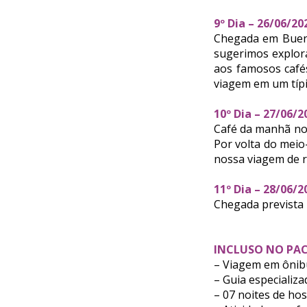
9º Dia – 26/06/2
Chegada em Buenos
sugerimos explora
aos famosos cafés
viagem em um típi
10º Dia – 27/06/
Café da manhã no 
Por volta do meio
nossa viagem de r
11º Dia – 28/06/
Chegada prevista 
INCLUSO NO PAC
– Viagem em ôni
– Guia especializ
– 07 noites de ho