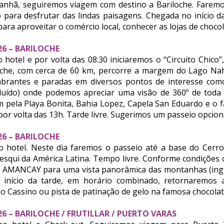
anhã, seguiremos viagem com destino a Bariloche. Farem
para desfrutar das lindas paisagens. Chegada no início d
 para aproveitar o comércio local, conhecer as lojas de chocol
026 – BARILOCHE
hotel e por volta das 08:30 iniciaremos o “Circuito Chico”,
oche, com cerca de 60 km, percorre a margem do Lago Na
brantes e paradas em diversos pontos de interesse co
cluído) onde podemos apreciar uma visão de 360º de toda 
pela Playa Bonita, Bahia Lopez, Capela San Eduardo e o f
por volta das 13h. Tarde livre. Sugerimos um passeio opcion
026 – BARILOCHE
 hotel. Neste dia faremos o passeio até a base do Cerro
esqui da América Latina. Tempo livre. Conforme condições c
o AMANCAY para uma vista panorâmica das montanhas (ingr
o início da tarde, em horário combinado, retornaremos a
ao Cassino ou pista de patinação de gelo na famosa chocolat
026 – BARILOCHE / FRUTILLAR / PUERTO VARAS