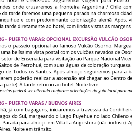
o hotel e Check-out. Seguiremos viagem para Puerto 
Andes onde cruzaremos a fronteira Argentina / Chile com
cio da tarde faremos uma pequena parada na charmosa cidade 
anquihue e com predominante colonização alemã. Após, v
a tarde diretamente ao hotel, com lindas vistas as margens d
/2026 – PUERTO VARAS: OPCIONAL EXCURSÃO VULCÃO OS
mos o passeio opcional ao famoso Vulcão Osorno. Margea
uma belíssima vista postal com os vulcões nevados de Oso
setor de Ensenada para visitação ao Parque Nacional Vice
Saltos de Petrohué, com suas águas de coloração turquesa
o de Todos os Santos. Após almoço seguiremos para a b
arem poderão realizar a ascensão até chegar ao Centro de
a parte). À tarde retorno ao hotel. Noite livre.
sseios poderá ser alterada conforme orientações do guia local para m
026 – PUERTO VARAS / BUENOS AIRES
ã, já com bagagens, iniciaremos a travessia da Cordilheir
Lagos do Sul, margeando o Lago Puyehue no lado Chileno 
. Parada para almoço em Villa La Angostura (não incluso). 
ires. Noite em trânsito.