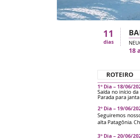
11
BA
dia
s
NEU
18
a
ROTEIRO
1º Dia – 18/06/2
Saída no início d
Parada para janta 
2º Dia – 19/06/2
Seguiremos nosso
alta Patagônia. C
3º Dia – 20/06/