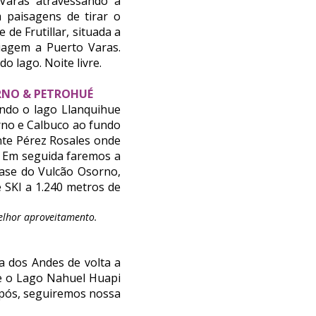
Varas atravessando a
 paisagens de tirar o
de Frutillar, situada a
iagem a Puerto Varas.
o lago. Noite livre.
ORNO & PETROHUÉ
ndo o lago Llanquihue
rno e Calbuco ao fundo
nte Pérez Rosales onde
. Em seguida faremos a
ase do Vulcão Osorno,
 SKI a 1.240 metros de
elhor aproveitamento.
a dos Andes de volta a
e o Lago Nahuel Huapi
Após, seguiremos nossa