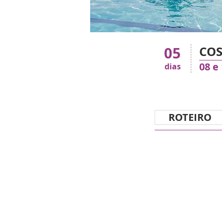
05
COS
08 e
dias
ROTEIRO